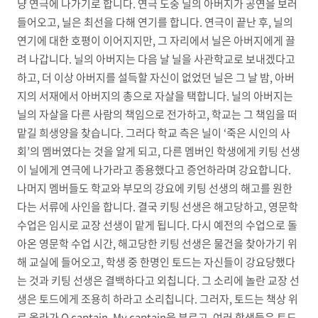
냥 연극에 나가기로 합니다. 연극 도중 닐의 아버지가 공연을 보러
들어오고, 닐은 최선을 다해 연기를 합니다. 연극이 끝난 후, 닐의
연기에 대한 호평이 이어지지만, 그 자리에서 닐은 아버지에게 끌
려 나갑니다. 닐의 아버지는 다음 날 닐을 사관학교로 보내겠다고
하고, 더 이상 아버지를 설득할 자신이 없었던 닐은 그 날 밤, 아버
지의 서재에서 아버지의 총으로 자살을 택합니다. 닐의 아버지는
닐의 자살을 다른 사람의 책임으로 전가하고, 학교는 그 책임을 떠
맡길 희생양을 찾습니다. 그러다 학교 측은 닐이 ‘죽은 시인의 사
회’의 멤버였다는 것을 알게 되고, 다른 멤버인 학생에게 키팅 선생
이 닐에게 연극에 나가라고 종용했다고 증언하라며 강요합니다.
나머지 멤버들도 학교와 부모의 강요에 키팅 선생의 해고를 원한
다는 서류에 사인을 합니다. 결국 키팅 선생은 해고당하고, 영문학
수업은 임시로 교장 선생이 맡게 됩니다. 다시 예전의 수업으로 돌
아온 영문학 수업 시간, 해고당한 키팅 선생은 물건을 찾아가기 위
해 교실에 들어오고, 학생 중 한명인 토드는 자신들이 강요당했다
는 것과 키팅 선생은 결백하다고 외칩니다. 그 소리에 놀란 교장 선
생은 토드에게 조용히 하라고 소리칩니다. 그러자, 토드는 책상 위
로 올라가 O captain, My captain을 부르고, 여러 학생들은 토드