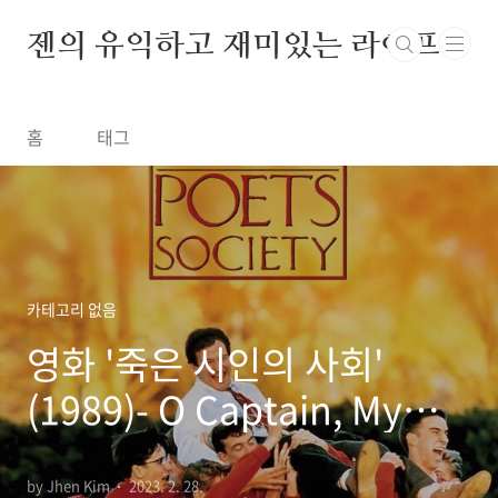
본문 바로가기
젠의 유익하고 재미있는 라이프
홈
태그
카테고리 없음
영화 '죽은 시인의 사회'
(1989)- O Captain, My
Captain
by Jhen Kim
2023. 2. 28.